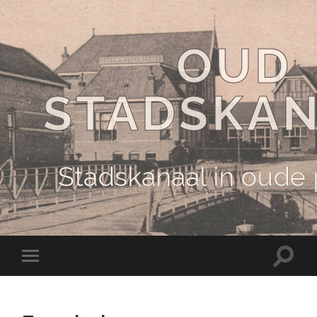
OUD
STADSKA
Stadskanaal in oude
Schake
Schakel
naar
naar
zoekve
mobiel
menu