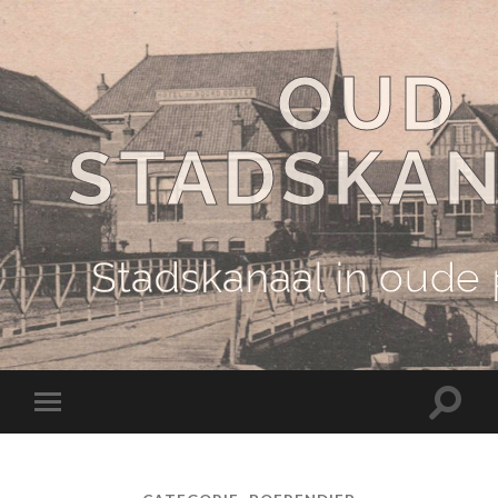
OUD
STADSKA
Stadskanaal in oude
Schake
Schakel
naar
naar
zoekve
mobiel
menu