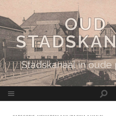
OUD
STADSKA
Stadskanaal in oude
Schake
Schakel
naar
naar
zoekve
mobiel
menu