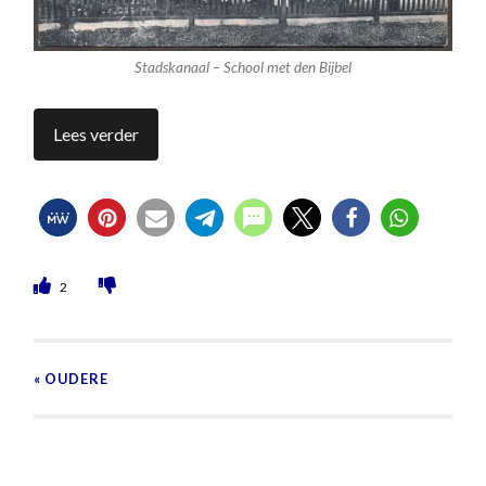
Stadskanaal – School met den Bijbel
Lees verder
2
« OUDERE