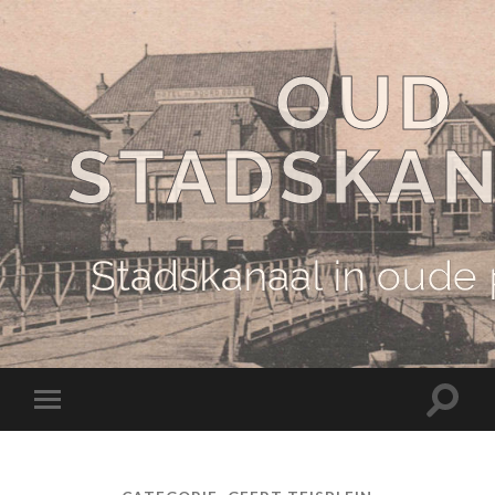
OUD
STADSKA
Stadskanaal in oude
Schake
Schakel
naar
naar
zoekve
mobiel
menu