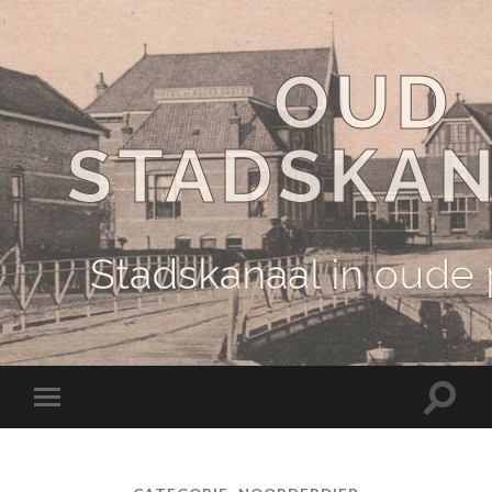
OUD
STADSKA
Stadskanaal in oude
Schake
Schakel
naar
naar
zoekve
mobiel
menu