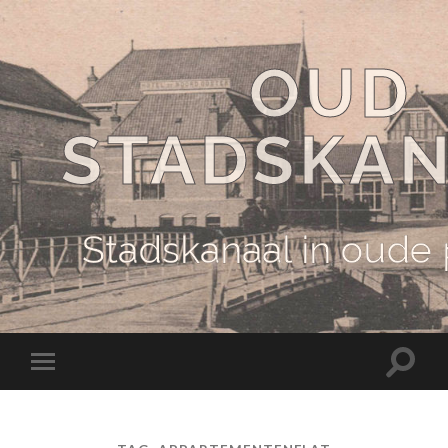
OUD
STADSKA
Stadskanaal in oude
Schake
Schakel
naar
naar
zoekve
mobiel
menu