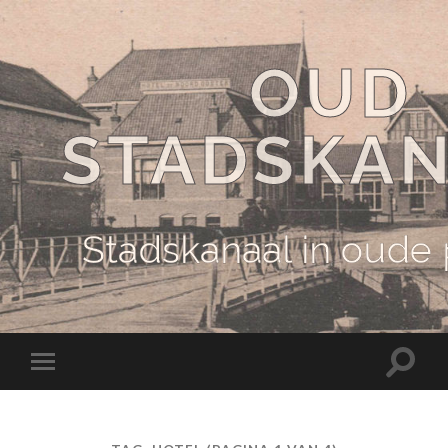
OUD
STADSKA
Stadskanaal in oude
Schake
Schakel
naar
naar
zoekve
mobiel
menu