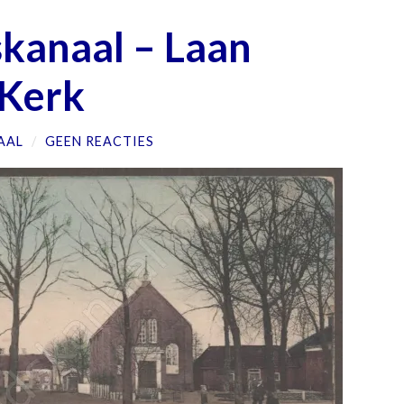
skanaal – Laan
 Kerk
AAL
/
GEEN REACTIES