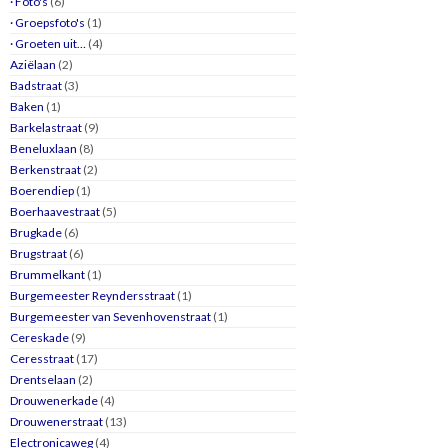
· Foto's
(6)
· Groepsfoto's
(1)
· Groeten uit…
(4)
Aziëlaan
(2)
Badstraat
(3)
Baken
(1)
Barkelastraat
(9)
Beneluxlaan
(8)
Berkenstraat
(2)
Boerendiep
(1)
Boerhaavestraat
(5)
Brugkade
(6)
Brugstraat
(6)
Brummelkant
(1)
Burgemeester Reyndersstraat
(1)
Burgemeester van Sevenhovenstraat
(1)
Cereskade
(9)
Ceresstraat
(17)
Drentselaan
(2)
Drouwenerkade
(4)
Drouwenerstraat
(13)
Electronicaweg
(4)