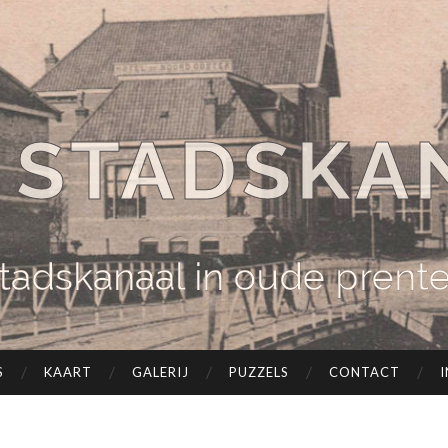
 STADSKA
tadskanaal in oude prent
S
KAART
GALERIJ
PUZZELS
CONTACT