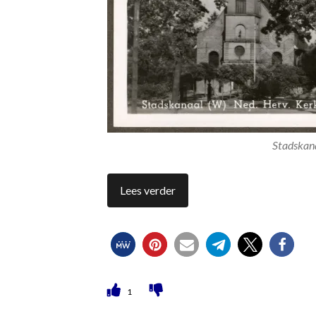
Stadskana
Lees verder
1