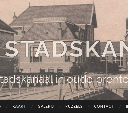
 STADSKA
tadskanaal in oude prent
S
KAART
GALERIJ
PUZZELS
CONTACT