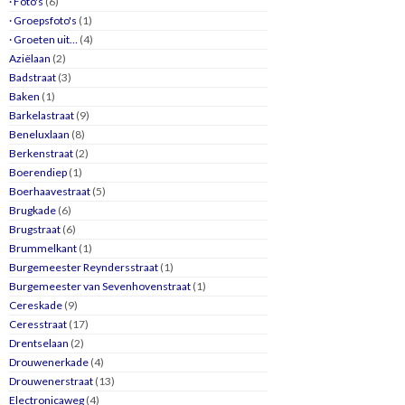
· Foto's
(6)
· Groepsfoto's
(1)
· Groeten uit…
(4)
Aziëlaan
(2)
Badstraat
(3)
Baken
(1)
Barkelastraat
(9)
Beneluxlaan
(8)
Berkenstraat
(2)
Boerendiep
(1)
Boerhaavestraat
(5)
Brugkade
(6)
Brugstraat
(6)
Brummelkant
(1)
Burgemeester Reyndersstraat
(1)
Burgemeester van Sevenhovenstraat
(1)
Cereskade
(9)
Ceresstraat
(17)
Drentselaan
(2)
Drouwenerkade
(4)
Drouwenerstraat
(13)
Electronicaweg
(4)