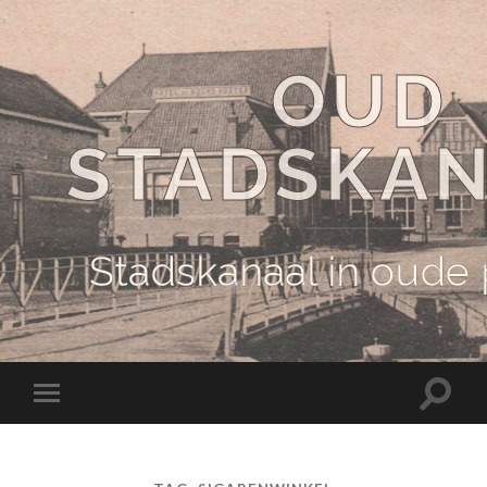
OUD
STADSKA
Stadskanaal in oude
Schake
Schakel
naar
naar
zoekve
mobiel
menu