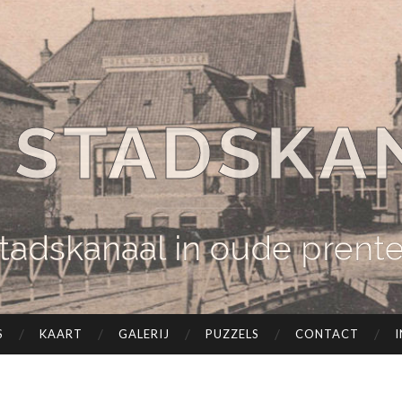
 STADSKA
tadskanaal in oude prent
S
KAART
GALERIJ
PUZZELS
CONTACT