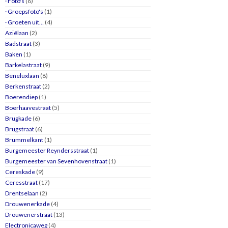
· Foto's
(6)
· Groepsfoto's
(1)
· Groeten uit…
(4)
Aziëlaan
(2)
Badstraat
(3)
Baken
(1)
Barkelastraat
(9)
Beneluxlaan
(8)
Berkenstraat
(2)
Boerendiep
(1)
Boerhaavestraat
(5)
Brugkade
(6)
Brugstraat
(6)
Brummelkant
(1)
Burgemeester Reyndersstraat
(1)
Burgemeester van Sevenhovenstraat
(1)
Cereskade
(9)
Ceresstraat
(17)
Drentselaan
(2)
Drouwenerkade
(4)
Drouwenerstraat
(13)
Electronicaweg
(4)