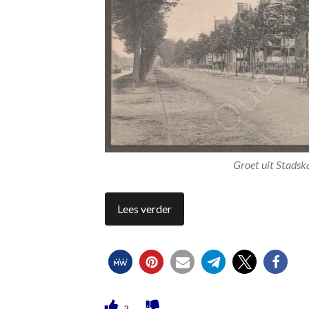
Groet uit Stads
Lees verder
2