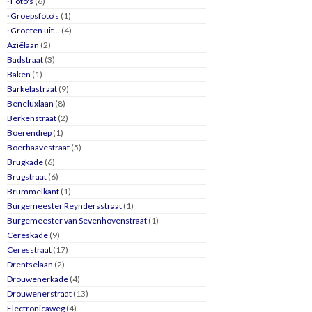
· Foto's
(6)
· Groepsfoto's
(1)
· Groeten uit…
(4)
Aziëlaan
(2)
Badstraat
(3)
Baken
(1)
Barkelastraat
(9)
Beneluxlaan
(8)
Berkenstraat
(2)
Boerendiep
(1)
Boerhaavestraat
(5)
Brugkade
(6)
Brugstraat
(6)
Brummelkant
(1)
Burgemeester Reyndersstraat
(1)
Burgemeester van Sevenhovenstraat
(1)
Cereskade
(9)
Ceresstraat
(17)
Drentselaan
(2)
Drouwenerkade
(4)
Drouwenerstraat
(13)
Electronicaweg
(4)