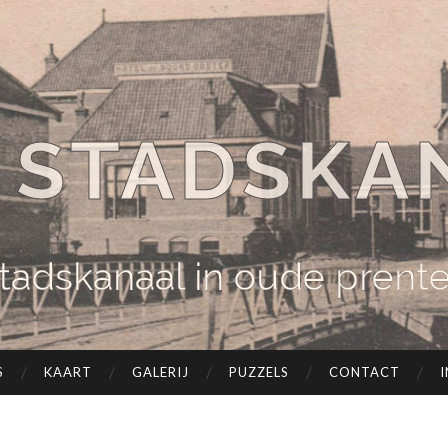
 STADSKA
tadskanaal in oude prent
S
KAART
GALERIJ
PUZZELS
CONTACT