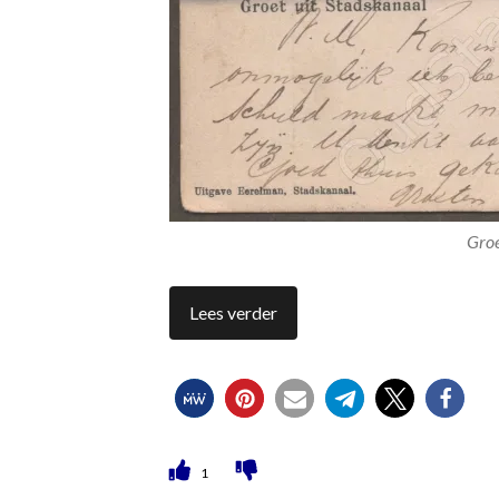
Groe
Lees verder
1