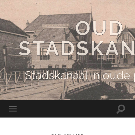
OUD
STADSKA
Stadskanaal in oude
Schake
Schakel
naar
naar
zoekve
mobiel
menu