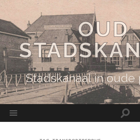
OUD
STADSKA
Stadskanaal in oude
Schake
Schakel
naar
naar
zoekve
mobiel
menu