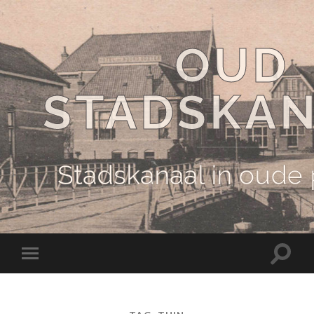
OUD
STADSKA
Stadskanaal in oude
Schake
Schakel
naar
naar
zoekve
mobiel
menu