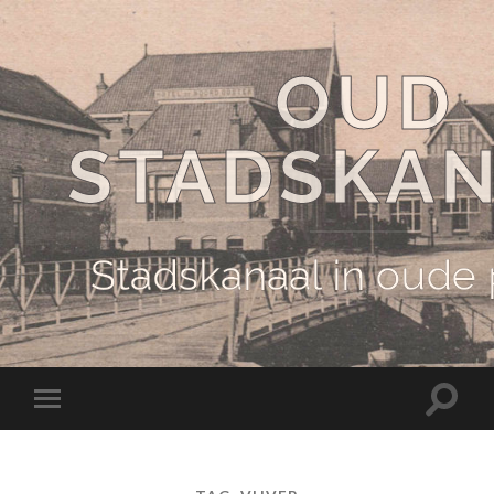
OUD
STADSKA
Stadskanaal in oude
Schake
Schakel
naar
naar
zoekve
mobiel
menu