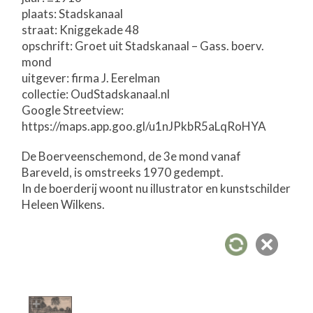
plaats: Stadskanaal
straat: Kniggekade 48
opschrift: Groet uit Stadskanaal – Gass. boerv.
mond
uitgever: firma J. Eerelman
collectie: OudStadskanaal.nl
Google Streetview:
https://maps.app.goo.gl/u1nJPkbR5aLqRoHYA
De Boerveenschemond, de 3e mond vanaf
Bareveld, is omstreeks 1970 gedempt.
In de boerderij woont nu illustrator en kunstschilder
Heleen Wilkens.