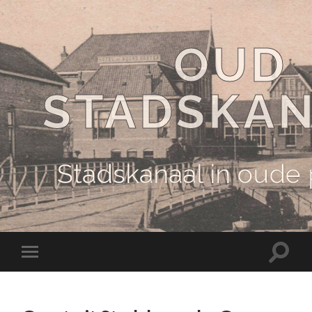
OUD
STADSKA
Stadskanaal in oude
Schake
Schakel
naar
naar
zoekve
mobiel
menu