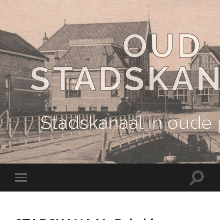
OUD
STADSKA
Stadskanaal in oude
Schake
Schakel
naar
naar
zoekve
mobiel
menu