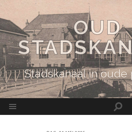
OUD
STADSKA
Stadskanaal in oude
Schake
Schakel
naar
naar
zoekve
mobiel
menu