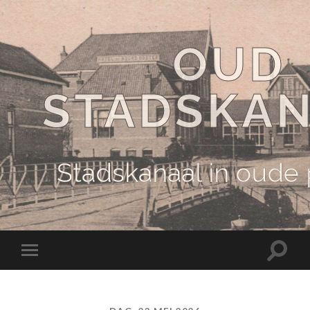
OUD
STADSKA
Stadskanaal in oude
Schake
Schakel
naar
naar
zoekve
mobiel
menu