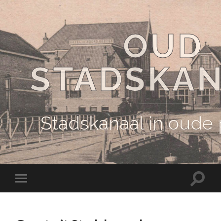
OUD
STADSKA
Stadskanaal in oude
Schake
Schakel
naar
naar
zoekve
mobiel
menu