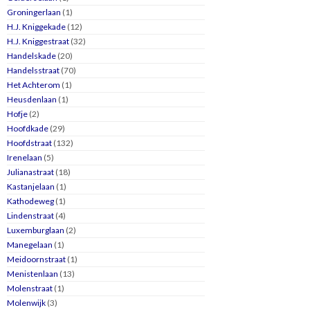
Groningerlaan
(1)
H.J. Kniggekade
(12)
H.J. Kniggestraat
(32)
Handelskade
(20)
Handelsstraat
(70)
Het Achterom
(1)
Heusdenlaan
(1)
Hofje
(2)
Hoofdkade
(29)
Hoofdstraat
(132)
Irenelaan
(5)
Julianastraat
(18)
Kastanjelaan
(1)
Kathodeweg
(1)
Lindenstraat
(4)
Luxemburglaan
(2)
Manegelaan
(1)
Meidoornstraat
(1)
Menistenlaan
(13)
Molenstraat
(1)
Molenwijk
(3)