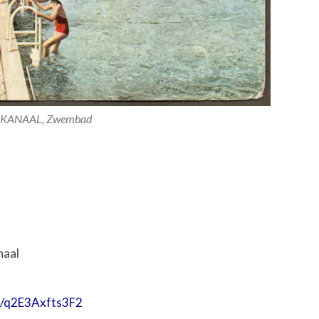
KANAAL, Zwembad
naal
ps/q2E3Axfts3F2