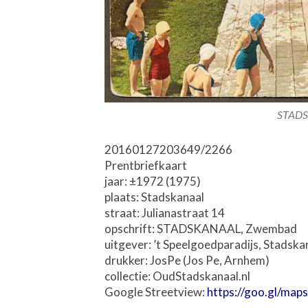
STADS
20160127203649/2266
Prentbriefkaart
jaar: ±1972 (1975)
plaats: Stadskanaal
straat: Julianastraat 14
opschrift: STADSKANAAL, Zwembad
uitgever: ’t Speelgoedparadijs, Stadska
drukker: JosPe (Jos Pe, Arnhem)
collectie: OudStadskanaal.nl
Google Streetview:
https://goo.gl/ma