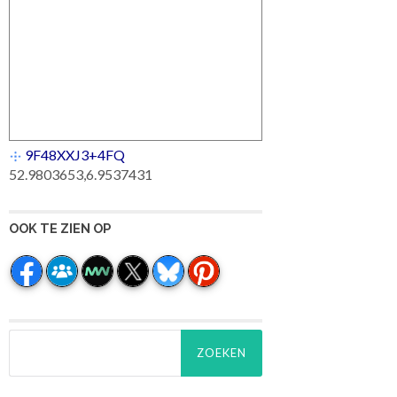
9F48XXJ3+4FQ
52.9803653,6.9537431
OOK TE ZIEN OP
Zoeken
naar: