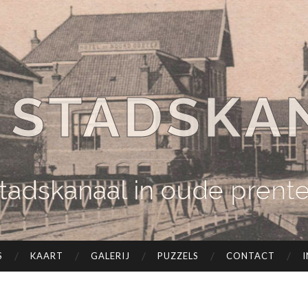
 STADSKA
tadskanaal in oude prent
S
KAART
GALERIJ
PUZZELS
CONTACT