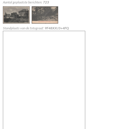
Aantal geplaatste berichten:
723
Standplaats van de fotograaf:
9F48XXJ3+4FQ