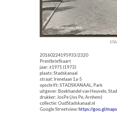
STA
20160224195933/2320
Prentbriefkaart
jaar: ±1971 (1973)
plaats: Stadskanaal
straat: Irenelaan 1a-5
opschrift: STADSKANAAL, Park
uitgever: Boekhandel van Heuveln, Sta
drukker: JosPe (Jos Pe, Arnhem)
collectie: OudStadskanaal.nl
Google Streetview:
https://goo.gl/m