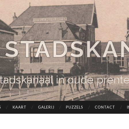
 STADSKA
tadskanaal in oude prent
S
KAART
GALERIJ
PUZZELS
CONTACT