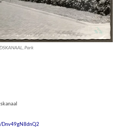
DSKANAAL, Park
dskanaal
aps/Dnv49gN8dnQ2