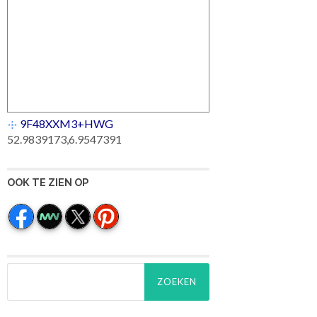
9F48XXM3+HWG
52.9839173,6.9547391
OOK TE ZIEN OP
Zoeken
naar: