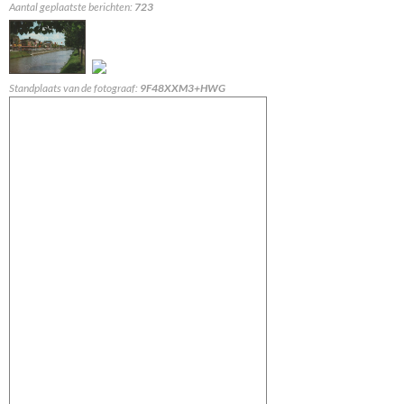
Aantal geplaatste berichten:
723
Standplaats van de fotograaf:
9F48XXM3+HWG