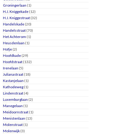
Groningerlaan
(1)
H.J. Kniggekade
(12)
H.J. Kniggestraat
(32)
Handelskade
(20)
Handelsstraat
(70)
Het Achterom
(1)
Heusdenlaan
(1)
Hofje
(2)
Hoofdkade
(29)
Hoofdstraat
(132)
Irenelaan
(5)
Julianastraat
(18)
Kastanjelaan
(1)
Kathodeweg
(1)
Lindenstraat
(4)
Luxemburglaan
(2)
Manegelaan
(1)
Meidoornstraat
(1)
Menistenlaan
(13)
Molenstraat
(1)
Molenwijk
(3)