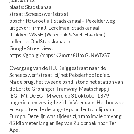
jaar: ±1912
plaats: Stadskanaal
straat: Scheepswerfstraat
opschrift: Groet uit Stadskanaal – Pekelderweg
uitgever: Firma J. Eerelman, Stadskanaal
drukker: W&SH (Weenenk & Snel, Haarlem)
collectie: OudStadskanaal.nl
Google Streetview:
https://goo.gl/maps/K2mcrs8UhxGJNWDG7
Overgang van de H.J. Kniggestraat naar de
Scheepswerfstraat, bij het Pekelerhoofddiep.
Na de brug, het tweede pand, stond het station van
de Eerste Groninger Tramway-Maatschappij
(EGTM). De EGTM werd op 31 oktober 1879
opgericht en vestigde zich in Veendam. Het bouwde
en exploiteerde de langste paardentramlijn van
Europa. Deze lijn was tijdens zijn maximale omvang
45 kilometer lang en liep van Zuidbroek naar Ter
Apel.