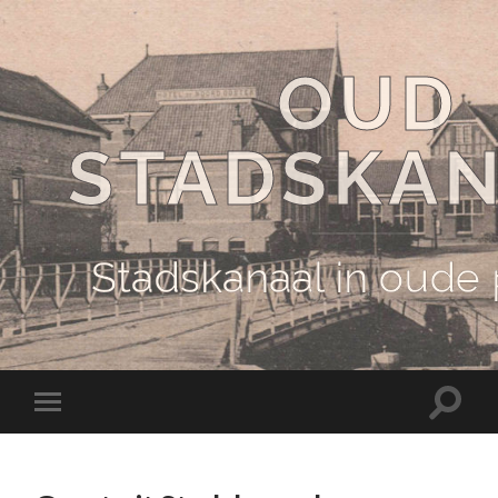
OUD
STADSKA
Stadskanaal in oude
Schake
Schakel
naar
naar
zoekve
mobiel
menu