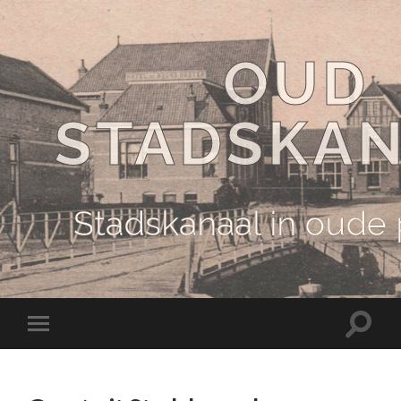
OUD
STADSKA
Stadskanaal in oude
Schake
Schakel
naar
naar
zoekve
mobiel
menu