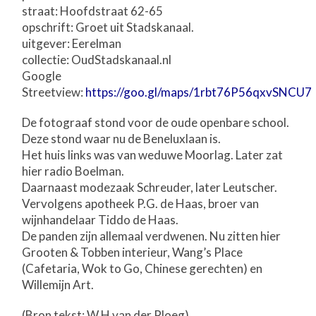
straat: Hoofdstraat 62-65
opschrift: Groet uit Stadskanaal.
uitgever: Eerelman
collectie: OudStadskanaal.nl
Google
Streetview:
https://goo.gl/maps/1rbt76P56qxvSNCU7
De fotograaf stond voor de oude openbare school.
Deze stond waar nu de Beneluxlaan is.
Het huis links was van weduwe Moorlag. Later zat
hier radio Boelman.
Daarnaast modezaak Schreuder, later Leutscher.
Vervolgens apotheek P.G. de Haas, broer van
wijnhandelaar Tiddo de Haas.
De panden zijn allemaal verdwenen. Nu zitten hier
Grooten & Tobben interieur, Wang’s Place
(Cafetaria, Wok to Go, Chinese gerechten) en
Willemijn Art.
(Bron tekst: W.H van der Ploeg)