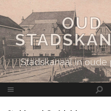
OUD
STADSKA
Stadskanaal in oude
Schake
Schakel
naar
naar
zoekve
mobiel
menu