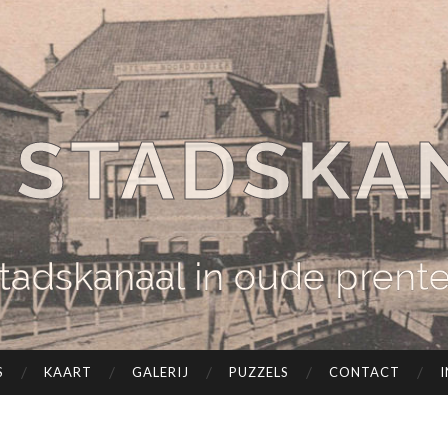
 STADSKA
tadskanaal in oude prent
S
KAART
GALERIJ
PUZZELS
CONTACT