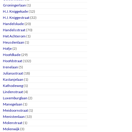
Groningerlaan
(1)
H.J. Kniggekade
(12)
H.J. Kniggestraat
(32)
Handelskade
(20)
Handelsstraat
(70)
Het Achterom
(1)
Heusdenlaan
(1)
Hofje
(2)
Hoofdkade
(29)
Hoofdstraat
(132)
Irenelaan
(5)
Julianastraat
(18)
Kastanjelaan
(1)
Kathodeweg
(1)
Lindenstraat
(4)
Luxemburglaan
(2)
Manegelaan
(1)
Meidoornstraat
(1)
Menistenlaan
(13)
Molenstraat
(1)
Molenwijk
(3)