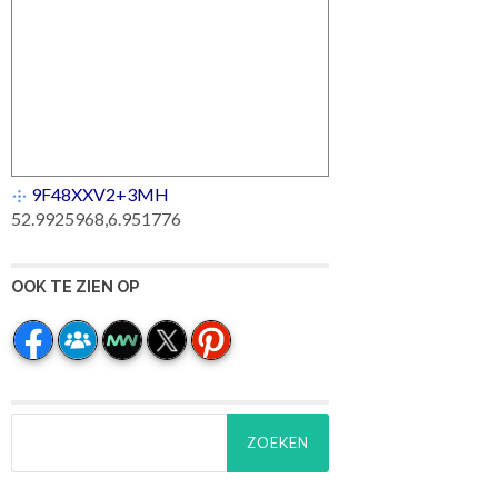
9F48XXV2+3MH
52.9925968,6.951776
OOK TE ZIEN OP
Zoeken
naar: