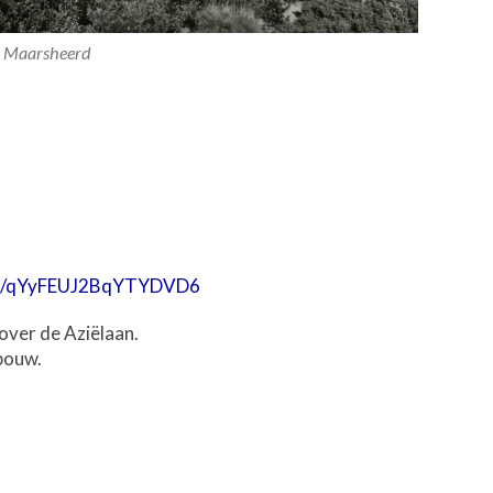
Maarsheerd
aps/qYyFEUJ2BqYTYDVD6
ver de Aziëlaan.
bouw.