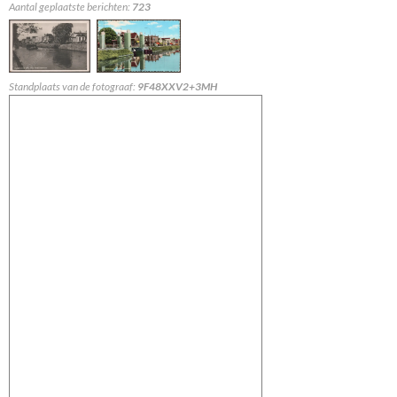
Aantal geplaatste berichten:
723
Standplaats van de fotograaf:
9F48XXV2+3MH