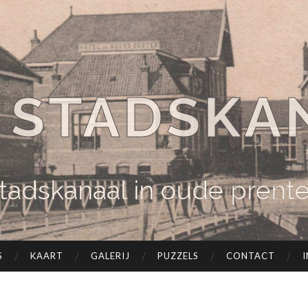
 STADSKA
tadskanaal in oude prent
S
KAART
GALERIJ
PUZZELS
CONTACT