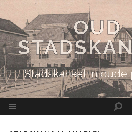
OUD
STADSKA
Stadskanaal in oude
Schake
Schakel
naar
naar
zoekve
mobiel
menu