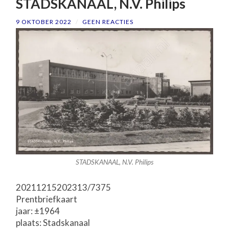
STADSKANAAL, N.V. Philips
9 OKTOBER 2022
/
GEEN REACTIES
STADSKANAAL, N.V. Philips
20211215202313/7375
Prentbriefkaart
jaar: ±1964
plaats: Stadskanaal