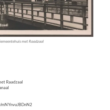
Gemeentehuis met Raadzaal
met Raadzaal
anaal
aps/mNYnvuJBDnN2