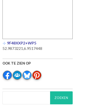
9F48XXP2+WP5
52.9873221,6.9517448
OOK TE ZIEN OP
Zoeken
naar: