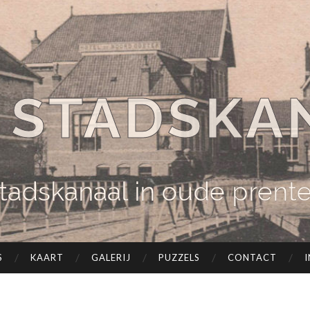
 STADSKA
tadskanaal in oude prent
S
KAART
GALERIJ
PUZZELS
CONTACT