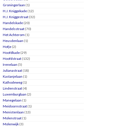
Groningerlaan
(1)
H.J. Kniggekade
(12)
H.J. Kniggestraat
(32)
Handelskade
(20)
Handelsstraat
(70)
Het Achterom
(1)
Heusdenlaan
(1)
Hofje
(2)
Hoofdkade
(29)
Hoofdstraat
(132)
Irenelaan
(5)
Julianastraat
(18)
Kastanjelaan
(1)
Kathodeweg
(1)
Lindenstraat
(4)
Luxemburglaan
(2)
Manegelaan
(1)
Meidoornstraat
(1)
Menistenlaan
(13)
Molenstraat
(1)
Molenwijk
(3)