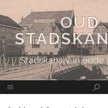
OUD
STADSKA
Stadskanaal in oude
Schake
Schakel
naar
naar
zoekve
mobiel
menu