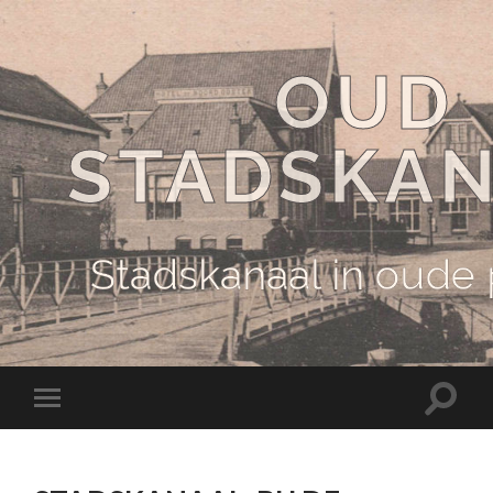
OUD
STADSKA
Stadskanaal in oude
Schake
Schakel
naar
naar
zoekve
mobiel
menu