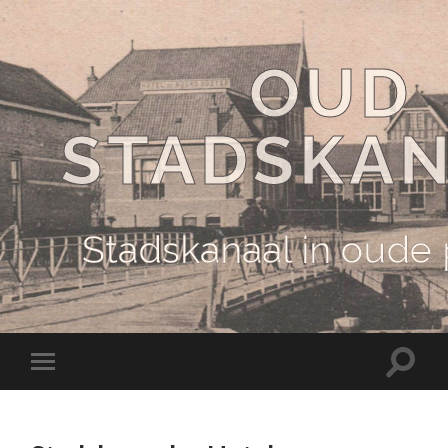
OUD
STADSKA
Stadskanaal in oude
Schake
Schakel
naar
naar
zoekve
mobiel
menu