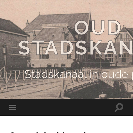
OUD
STADSKA
Stadskanaal in oude
Schake
Schakel
naar
naar
zoekve
mobiel
menu