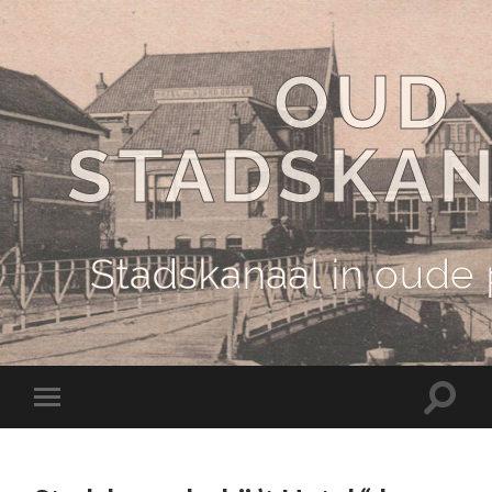
OUD
STADSKA
Stadskanaal in oude
Schake
Schakel
naar
naar
zoekve
mobiel
menu